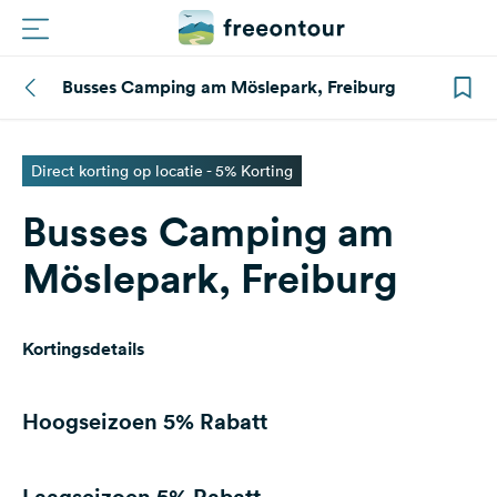
Busses Camping am Möslepark, Freiburg
Routes
Campings
Direct korting op locatie - 5% Korting
Busses Camping am
Magazine
Möslepark, Freiburg
Partners
Kortingsdetails
Registreren
Inloggen
Hoogseizoen
5% Rabatt
Nieuwsbrief
Laagseizoen
5% Rabatt
Vragen &