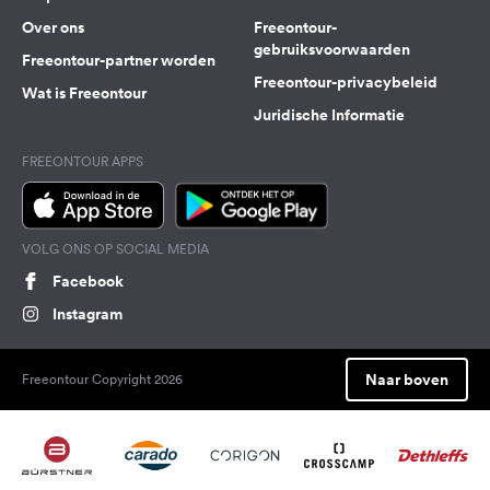
Over ons
Freeontour-
gebruiksvoorwaarden
Freeontour-partner worden
Freeontour-privacybeleid
Wat is Freeontour
Juridische Informatie
FREEONTOUR APPS
VOLG ONS OP SOCIAL MEDIA
Facebook
Instagram
Naar boven
Freeontour Copyright 2026