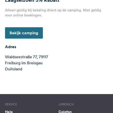
Feedback
Alleen geldig bij betaling direct op de camping. Niet geldig
Taal:
voor online boekingen.
Nederlands
Bekijk camping
Volg
ons
op
Adres
social
media
Waldseestraße 77, 79117
Freiburg im Breisgau
Facebook
Duitsland
Instagram
Terms of use
© 1987–2026 HERE
SERVICE
JURIDISCH
Help
Colofon