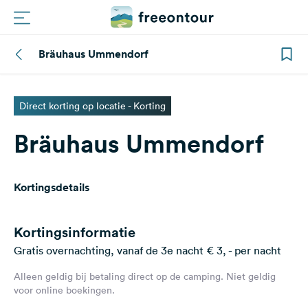
Bräuhaus Ummendorf
Routes
Campings
Direct korting op locatie - Korting
Bräuhaus Ummendorf
Magazine
Partners
Kortingsdetails
Registreren
Inloggen
Kortingsinformatie
Gratis overnachting, vanaf de 3e nacht € 3, - per nacht
Alleen geldig bij betaling direct op de camping. Niet geldig
Nieuwsbrief
voor online boekingen.
Vragen &