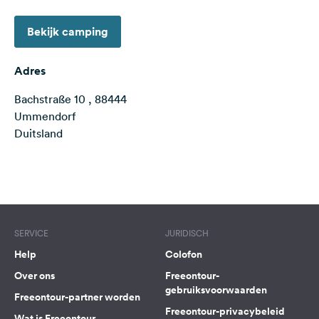
Feedback
Bekijk camping
Taal:
Nederlands
Adres
Bachstraße 10 , 88444
Volg
ons
Ummendorf
op
Duitsland
social
media
Terms of use
© 1987–2026 HERE
Facebook
Instagram
SERVICE
JURIDISCH
Help
Colofon
Over ons
Freeontour-
gebruiksvoorwaarden
Freeontour-partner worden
Freeontour-privacybeleid
Wat is Freeontour