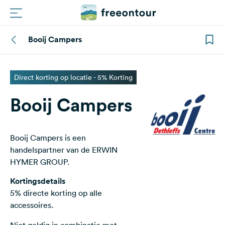
Booij Campers
Routes
Campings
Direct korting op locatie - 5% Korting
Booij Campers
Magazine
Partners
Booij Campers is een
handelspartner van de ERWIN
Registreren
HYMER GROUP.
Inloggen
Kortingsdetails
5% directe korting op alle
Nieuwsbrief
accessoires.
Vragen &