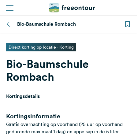
Bio-Baumschule Rombach
Routes
Campings
Direct korting op locatie - Korting
Bio-Baumschule
Magazine
Rombach
Partners
Kortingsdetails
Registreren
Inloggen
Kortingsinformatie
Gratis overnachting op voorhand (25 uur op voorhand
Nieuwsbrief
gedurende maximaal 1 dag) en appelsap in de 5 liter
Vragen &