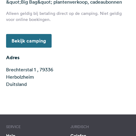
&quot;Big Bag&quot; plantenverkoop, cadeaubonnen
Feedback
Alleen geldig bij betaling direct op de camping. Niet geldig
Taal:
voor online boekingen.
Nederlands
Bekijk camping
Volg
ons
op
Adres
social
media
Brechterstal 1 , 79336
Herbolzheim
Facebook
Duitsland
Instagram
Terms of use
© 1987–2026 HERE
SERVICE
JURIDISCH
Help
Colofon