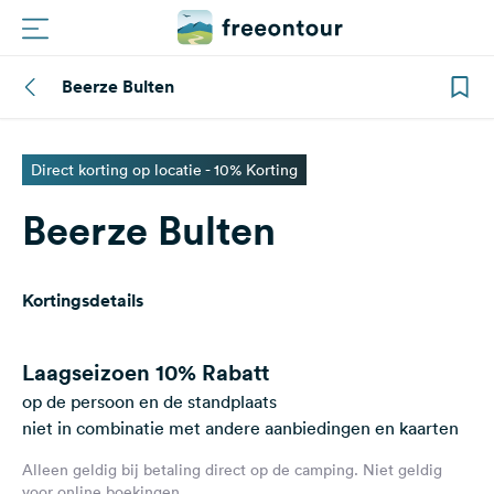
Beerze Bulten
Routes
Campings
Direct korting op locatie - 10% Korting
Beerze Bulten
Magazine
Partners
Kortingsdetails
Registreren
Inloggen
Laagseizoen
10% Rabatt
op de persoon en de standplaats
niet in combinatie met andere aanbiedingen en kaarten
Nieuwsbrief
Alleen geldig bij betaling direct op de camping. Niet geldig
Vragen &
voor online boekingen.