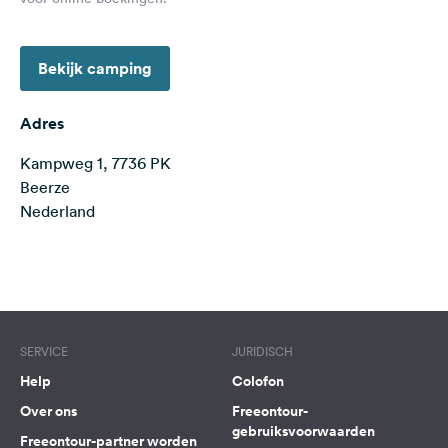
Feedback
Taal:
Bekijk camping
Nederlands
Adres
Volg
ons
Kampweg 1, 7736 PK
op
Beerze
social
Nederland
media
Facebook
Terms of use
© 1987–2026 HERE
Instagram
SERVICE
JURIDISCH
Help
Colofon
Over ons
Freeontour-
gebruiksvoorwaarden
Freeontour-partner worden