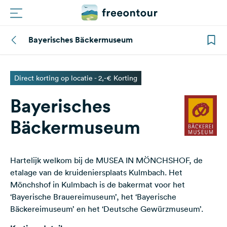
Bayerisches Bäckermuseum
Routes
Campings
Direct korting op locatie - 2,-€ Korting
Bayerisches
Magazine
Bäckermuseum
Partners
Hartelijk welkom bij de MUSEA IN MÖNCHSHOF, de
Registreren
Inloggen
etalage van de kruideniersplaats Kulmbach. Het
Mönchshof in Kulmbach is de bakermat voor het
‘Bayerische Brauereimuseum’, het ‘Bayerische
Nieuwsbrief
Bäckereimuseum’ en het ‘Deutsche Gewürzmuseum’.
Vragen &