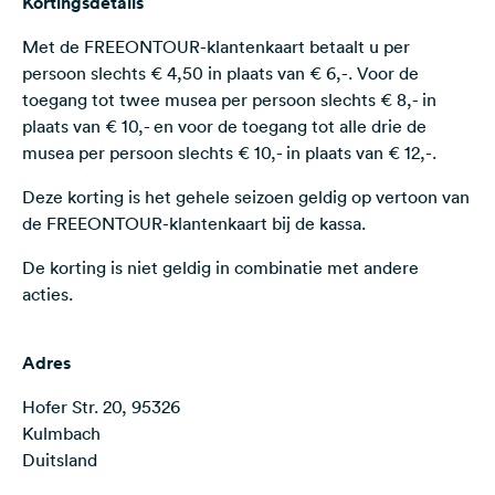
Kortingsdetails
Feedback
Met de FREEONTOUR-klantenkaart betaalt u per
Taal:
persoon slechts € 4,50 in plaats van € 6,-. Voor de
Nederlands
toegang tot twee musea per persoon slechts € 8,- in
plaats van € 10,- en voor de toegang tot alle drie de
musea per persoon slechts € 10,- in plaats van € 12,-.
Volg
ons
Deze korting is het gehele seizoen geldig op vertoon van
op
social
de FREEONTOUR-klantenkaart bij de kassa.
media
De korting is niet geldig in combinatie met andere
Facebook
acties.
Instagram
Adres
Hofer Str. 20, 95326
Kulmbach
Duitsland