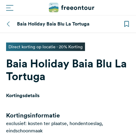
Baia Holiday Baia Blu La Tortuga
Routes
Campings
Direct korting op locatie - 20% Korting
Baia Holiday Baia Blu La
Magazine
Tortuga
Partners
Kortingsdetails
Registreren
Inloggen
Kortingsinformatie
exclusief: kosten ter plaatse, hondentoeslag,
Nieuwsbrief
eindschoonmaak
Vragen &