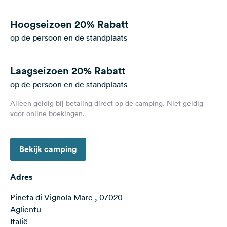
Feedback
Hoogseizoen
20% Rabatt
Taal:
op de persoon en de standplaats
Nederlands
Laagseizoen
20% Rabatt
Volg
ons
op de persoon en de standplaats
op
social
Alleen geldig bij betaling direct op de camping. Niet geldig
media
voor online boekingen.
Facebook
Bekijk camping
Instagram
Adres
Pineta di Vignola Mare , 07020
Aglientu
Italië