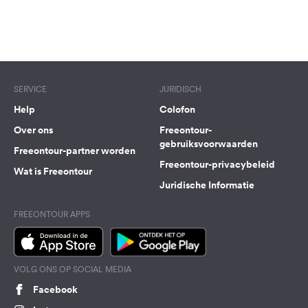
Terms of use
© 1987–2026 HERE
SERVICE
JURIDISCH
Help
Colofon
Over ons
Freeontour-
gebruiksvoorwaarden
Freeontour-partner worden
Freeontour-privacybeleid
Wat is Freeontour
Juridische Informatie
FREEONTOUR APPS
VOLG ONS OP SOCIAL MEDIA
Facebook