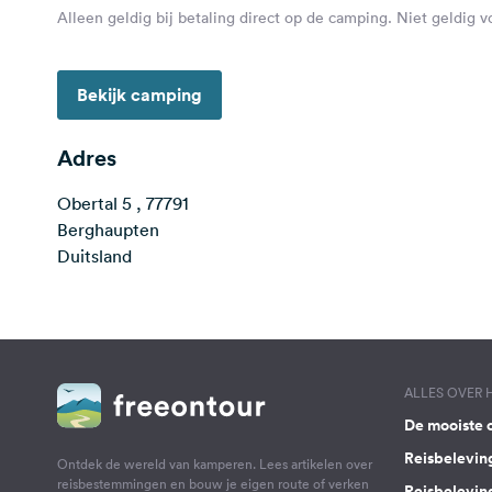
Alleen geldig bij betaling direct op de camping. Niet geldig 
Bekijk camping
Adres
Obertal 5 , 77791
Berghaupten
Duitsland
ALLES OVER
De mooiste 
Reisbelevin
Ontdek de wereld van kamperen. Lees artikelen over
reisbestemmingen en bouw je eigen route of verken
Reisbelevin