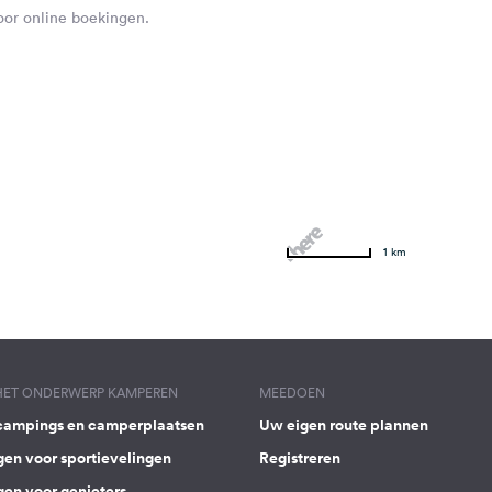
voor online boekingen.
1 km
 HET ONDERWERP KAMPEREN
MEEDOEN
campings en camperplaatsen
Uw eigen route plannen
gen voor sportievelingen
Registreren
gen voor genieters