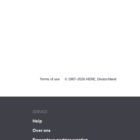
Terms of use
© 1987–2026 HERE, Deutschland
SERVICE
Help
Over ons
Freeontour-partner worden