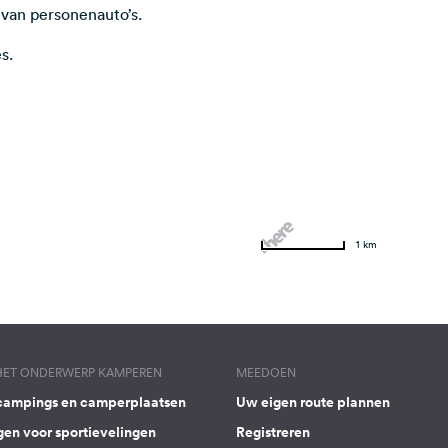
 van personenauto’s.
s.
1 km
 HET ONDERWERP KAMPEREN
MEEDOEN
campings en camperplaatsen
Uw eigen route plannen
gen voor sportievelingen
Registreren