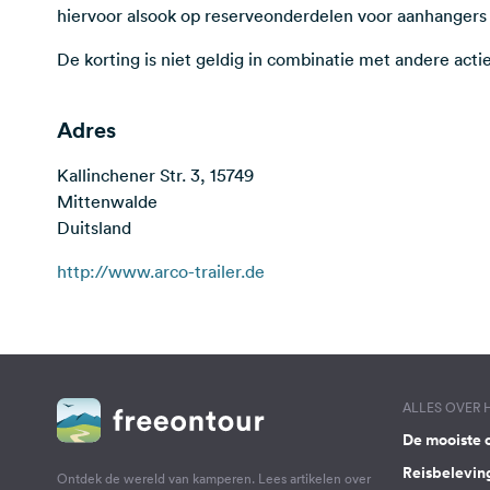
hiervoor alsook op reserveonderdelen voor aanhangers
De korting is niet geldig in combinatie met andere actie
Adres
Kallinchener Str. 3, 15749
Mittenwalde
Duitsland
http://www.arco-trailer.de
ALLES OVER
De mooiste 
Reisbelevin
Ontdek de wereld van kamperen. Lees artikelen over