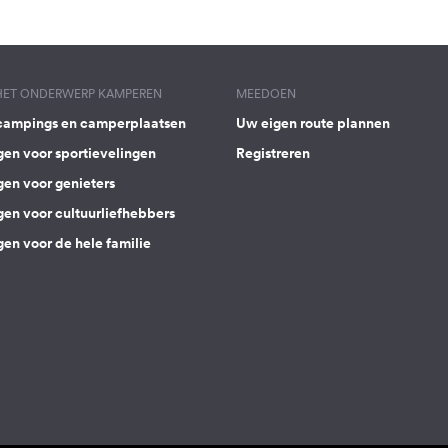
 HET ONDERWERP KAMPEREN
MEEDOEN
campings en camperplaatsen
Uw eigen route plannen
gen voor sportievelingen
Registreren
gen voor genieters
gen voor cultuurliefhebbers
en voor de hele familie