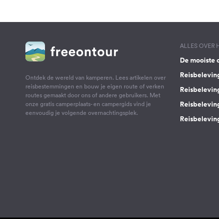
ALLES OVER
De mooiste 
Reisbelevin
Ontdek de wereld van kamperen. Lees artikelen over
reisbestemmingen en bouw je eigen route of verken
Reisbelevin
routes gemaakt door ons of andere gebruikers. Met
Reisbelevin
onze gratis camperplaats- en campergids vind je
eenvoudig je volgende overnachtingsplek.
Reisbeleving