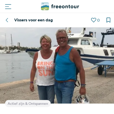
Vissers voor een dag
0
Routes
Campings
Magazine
Partners
Registreren
Inloggen
Nieuwsbrief
Actief zijn & Ontspannen
Vragen &