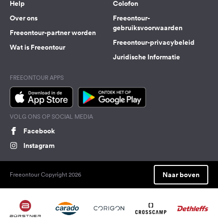
Help
Colofon
Over ons
Freeontour-
gebruiksvoorwaarden
Freeontour-partner worden
Freeontour-privacybeleid
Wat is Freeontour
Juridische Informatie
FREEONTOUR APPS
VOLG ONS OP SOCIAL MEDIA
Facebook
Instagram
Naar boven
Freeontour Copyright 2026