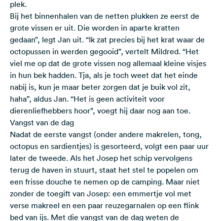
plek.
Bij het binnenhalen van de netten plukken ze eerst de
grote vissen er uit. Die worden in aparte kratten
gedaan”, legt Jan uit. “Ik zat precies bij het krat waar de
octopussen in werden gegooid”, vertelt Mildred. “Het
viel me op dat de grote vissen nog allemaal kleine visjes
in hun bek hadden. Tja, als je toch weet dat het einde
nabij is, kun je maar beter zorgen dat je buik vol zit,
haha”, aldus Jan. “Het is geen activiteit voor
dierenliefhebbers hoor”, voegt hij daar nog aan toe.
Vangst van de dag
Nadat de eerste vangst (onder andere makrelen, tong,
octopus en sardientjes) is gesorteerd, volgt een paar uur
later de tweede. Als het Josep het schip vervolgens
terug de haven in stuurt, staat het stel te popelen om
een frisse douche te nemen op de camping. Maar niet
zonder de toegift van Josep: een emmertje vol met
verse makreel en een paar reuzegarnalen op een flink
bed van ijs. Met die vangst van de dag weten de