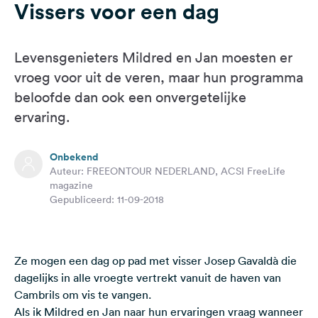
Vissers voor een dag
Feedback
Taal:
Nederlands
Levensgenieters Mildred en Jan moesten er
vroeg voor uit de veren, maar hun programma
beloofde dan ook een onvergetelijke
Volg
ons
ervaring.
op
social
media
Onbekend
Auteur: FREEONTOUR NEDERLAND, ACSI FreeLife
Facebook
magazine
Gepubliceerd: 11-09-2018
Instagram
Ze mogen een dag op pad met visser Josep Gavaldà die
dagelijks in alle vroegte vertrekt vanuit de haven van
Cambrils om vis te vangen.
Als ik Mildred en Jan naar hun ervaringen vraag wanneer