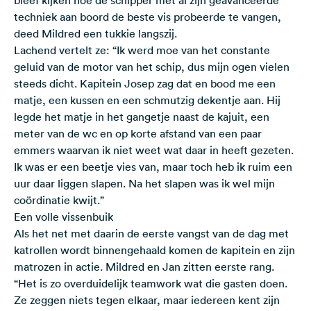
techniek aan boord de beste vis probeerde te vangen,
deed Mildred een tukkie langszij.
Lachend vertelt ze: “Ik werd moe van het constante
geluid van de motor van het schip, dus mijn ogen vielen
steeds dicht. Kapitein Josep zag dat en bood me een
matje, een kussen en een schmutzig dekentje aan. Hij
legde het matje in het gangetje naast de kajuit, een
meter van de wc en op korte afstand van een paar
emmers waarvan ik niet weet wat daar in heeft gezeten.
Ik was er een beetje vies van, maar toch heb ik ruim een
uur daar liggen slapen. Na het slapen was ik wel mijn
coördinatie kwijt.”
Een volle vissenbuik
Als het net met daarin de eerste vangst van de dag met
katrollen wordt binnengehaald komen de kapitein en zijn
matrozen in actie. Mildred en Jan zitten eerste rang.
“Het is zo overduidelijk teamwork wat die gasten doen.
Ze zeggen niets tegen elkaar, maar iedereen kent zijn