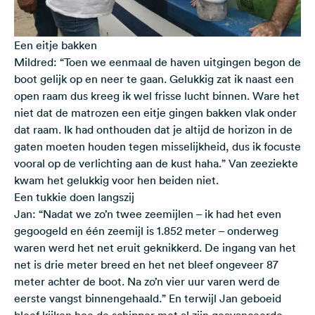
Een eitje bakken
Mildred: “Toen we eenmaal de haven uitgingen begon de
boot gelijk op en neer te gaan. Gelukkig zat ik naast een
open raam dus kreeg ik wel frisse lucht binnen. Ware het
niet dat de matrozen een eitje gingen bakken vlak onder
dat raam. Ik had onthouden dat je altijd de horizon in de
gaten moeten houden tegen misselijkheid, dus ik focuste
vooral op de verlichting aan de kust haha.” Van zeeziekte
kwam het gelukkig voor hen beiden niet.
Een tukkie doen langszij
Jan: “Nadat we zo’n twee zeemijlen – ik had het even
gegoogeld en één zeemijl is 1.852 meter – onderweg
waren werd het net eruit geknikkerd. De ingang van het
net is drie meter breed en het net bleef ongeveer 87
meter achter de boot. Na zo’n vier uur varen werd de
eerste vangst binnengehaald.” En terwijl Jan geboeid
bleef kijken hoe de schipper met al zijn geavanceerde