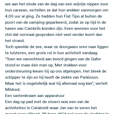
we aan het einde van de dag van een wijntje nippen voor
hun caravan, vertellen ze dat hun wekker vanmorgen om
4.00 uur al ging. Ze hadden hun Fiat Tipo al buiten de
poort van de camping geparkeerd, zodat ze op tijd in de
haven van Cambrils konden zijn. Even wennen voor het
stel dat normaal gesproken niet veel verder komt dan
het strand.
Toch speelde de zee, waar ze doorgaans uren naar liggen
te luisteren, een grote rol in hun activiteit vandaag.
“Toen we vanochtend aan boord gingen van de Gafor
stond er maar één man op. Met stokken voor
ondersteuning kwam hij op ons afgelopen. Het bleek de
schipper te zijn en hij heeft de ziekte van Parkinson.
Maar het is ongelofelijk wat hij allemaal nog kan”, vertelt
Mildred.
Een santenkraam aan apparatuur
Een dag op pad met de vissers was een van de
activiteiten in Catalonië waar Jan van te voren het
meest naar uitkeek. “Ik hoor altijd wel over de visafslag in