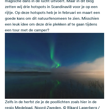
magische dans in de lucht uitvoert. Maar in dit blog
zetten wij drie hotspots in Scandinavië voor je op een
rijtje. Op deze hotspots heb je in februari en maart een
goede kans om dit natuurfenomeen te zien. Misschien
een leuk idee om deze drie plekken af te gaan tijdens
een tour met de camper?
Zelfs in de herfst zie je de poollichten zoals hier in de
regio Medelpad, Noord-Zweden. © Rikard Lagerberg /