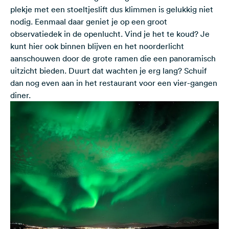
plekje met een stoeltjeslift dus klimmen is gelukkig niet
nodig. Eenmaal daar geniet je op een groot
observatiedek in de openlucht. Vind je het te koud? Je
kunt hier ook binnen blijven en het noorderlicht
aanschouwen door de grote ramen die een panoramisch
uitzicht bieden. Duurt dat wachten je erg lang? Schuif
dan nog even aan in het restaurant voor een vier-gangen
diner.