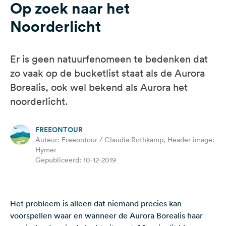
Op zoek naar het
Feedback
Noorderlicht
Taal:
Nederlands
Er is geen natuurfenomeen te bedenken dat
Volg
zo vaak op de bucketlist staat als de Aurora
ons
Borealis, ook wel bekend als Aurora het
op
noorderlicht.
social
media
FREEONTOUR
Facebook
Auteur: Freeontour / Claudia Rothkamp, Header image:
Hymer
Instagram
Gepubliceerd: 10-12-2019
Het probleem is alleen dat niemand precies kan
voorspellen waar en wanneer de Aurora Borealis haar