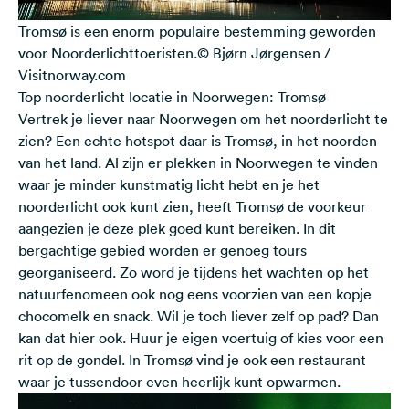
Tromsø is een enorm populaire bestemming geworden
voor Noorderlichttoeristen.© Bjørn Jørgensen /
Visitnorway.com
Top noorderlicht locatie in Noorwegen: Tromsø
Vertrek je liever naar Noorwegen om het noorderlicht te
zien? Een echte hotspot daar is
Tromsø
, in het noorden
van het land. Al zijn er plekken in Noorwegen te vinden
waar je minder kunstmatig licht hebt en je het
noorderlicht ook kunt zien, heeft Tromsø de voorkeur
aangezien je deze plek goed kunt bereiken. In dit
bergachtige gebied worden er genoeg
tours
georganiseerd
. Zo word je tijdens het wachten op het
natuurfenomeen ook nog eens voorzien van een kopje
chocomelk en snack. Wil je toch liever zelf op pad? Dan
kan dat hier ook. Huur je eigen voertuig of kies voor een
rit op de gondel. In Tromsø vind je ook een restaurant
waar je tussendoor even heerlijk kunt opwarmen.