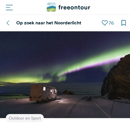
Op zoek naar het Noorderlicht
76
Routes
Campings
Magazine
Partners
Registreren
Inloggen
Nieuwsbrief
Outdoor en Sport
Vragen &