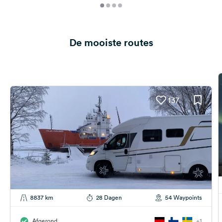
De mooiste routes
137
8837 km
28 Dagen
54 Waypoints
Afgerond
+1