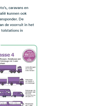
to's, caravans en
talië kunnen ook
ransponder. De
 de voorruit in het
tolstations in