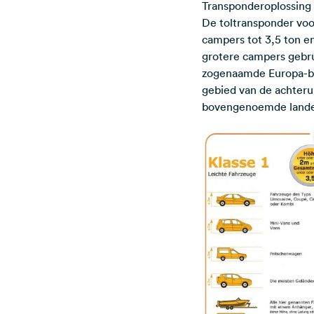
Transponderoplossing
De toltransponder voor
campers tot 3,5 ton en
grotere campers gebru
zogenaamde Europa-ba
gebied van de achterui
bovengenoemde landen