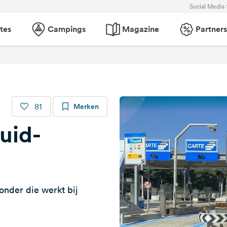
Social Media
tes
Campings
Magazine
Partners
81
Merken
uid-
onder die werkt bij