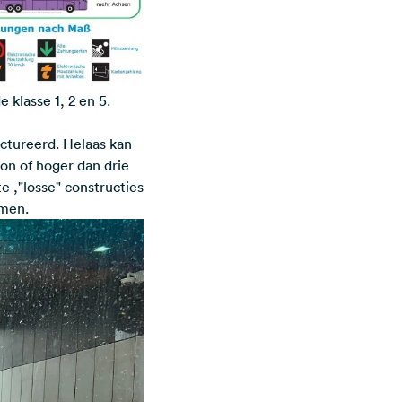
klasse 1, 2 en 5.
ctureerd. Helaas kan
on of hoger dan drie
 ,"losse" constructies
omen.