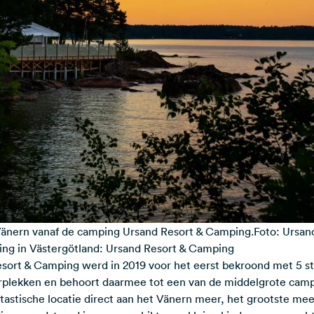
Vänern vanaf de camping Ursand Resort & Camping.Foto: Ursa
ing in Västergötland: Ursand Resort & Camping
esort & Camping
werd in 2019 voor het eerst bekroond met 5 s
erplekken en behoort daarmee tot een van de middelgrote cam
tastische locatie direct aan het Vänern meer, het grootste m