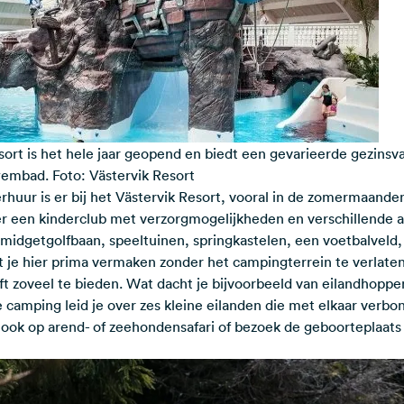
ort is het hele jaar geopend en biedt een gevarieerde gezinsv
embad. Foto: Västervik Resort
rhuur is er bij het Västervik Resort, vooral in de zomermaande
 er een kinderclub met verzorgmogelijkheden en verschillende a
midgetgolfbaan, speeltuinen, springkastelen, een voetbalveld,
 je hier prima vermaken zonder het campingterrein te verlaten
t zoveel te bieden. Wat dacht je bijvoorbeeld van eilandhoppe
 camping leid je over zes kleine eilanden die met elkaar verbo
ook op arend- of zeehondensafari of bezoek de geboorteplaats 