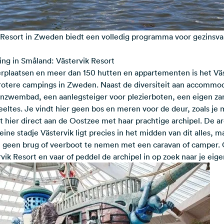
Resort in Zweden biedt een volledig programma voor gezinsvak
ing in Småland: Västervik Resort
rplaatsen en meer dan 150 hutten en appartementen is het
Vä
otere campings in Zweden. Naast de diversiteit aan accommoda
enzwembad, een aanlegsteiger voor plezierboten, een eigen za
eltes. Je vindt hier geen bos en meren voor de deur, zoals je
t hier direct aan de Oostzee met haar prachtige archipel. De arc
ine stadje Västervik ligt precies in het midden van dit alles, ma
ft geen brug of veerboot te nemen met een caravan of camper. 
rvik Resort en vaar of peddel de archipel in op zoek naar je eige