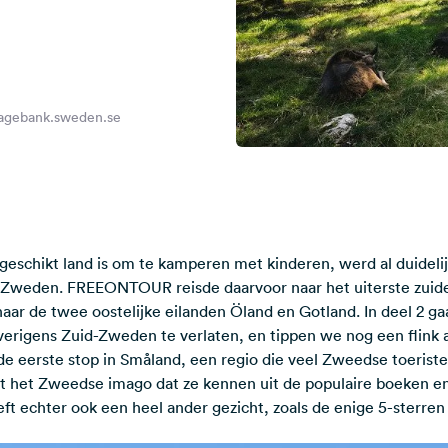
magebank.sweden.se
eschikt land is om te kamperen met kinderen, werd al duidelij
n Zweden
. FREEONTOUR reisde daarvoor naar het uiterste zuide
aar de twee oostelijke eilanden Öland en Gotland. In deel 2 g
verigens Zuid-Zweden te verlaten, en tippen we nog een flink a
 eerste stop in Småland, een regio die veel Zweedse toerist
t het Zweedse imago dat ze kennen uit de populaire boeken en 
eft echter ook een heel ander gezicht, zoals de enige 5-sterre