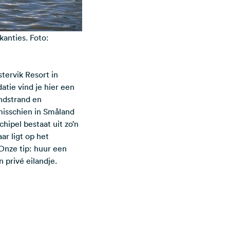
anties. Foto:
stervik Resort
in
tie vind je hier een
ndstrand en
 misschien in Småland
hipel bestaat uit zo’n
ar ligt op het
Onze tip: huur een
n privé eilandje.