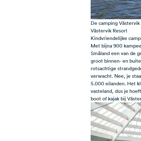
De camping Västervik 
Västervik Resort
Kindvriendelijke camp
Met bijna 900 kampee
Småland een van de gr
groot binnen- en buit
rotsachtige strandgede
verwacht. Nee, je staa
5.000 eilanden. Het kle
vasteland, dus je hoe
boot of kajak bij Väste