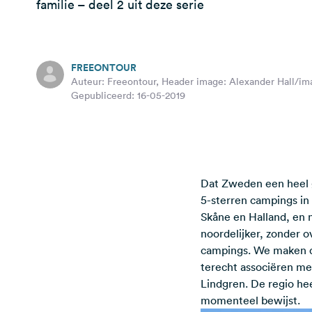
familie – deel 2 uit deze serie
FREEONTOUR
Auteur: Freeontour, Header image: Alexander Hall/i
Gepubliceerd: 16-05-2019
Dat Zweden een heel g
5-sterren campings i
Skåne en Halland, en n
noordelijker, zonder o
campings. We maken de
terecht associëren me
Lindgren. De regio he
momenteel bewijst.