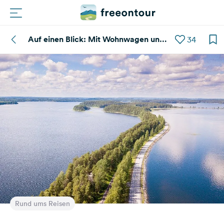
Auf einen Blick: Mit Wohnwagen und
34
Routen
Wohnmobil in Finnland
Plätze
Magazin
Partner
Registrieren
Einloggen
Newsletter
Rund ums Reisen
Fragen &