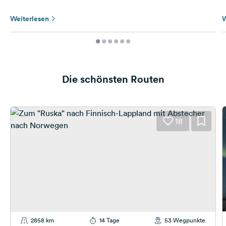
Weiterlesen
W
Die schönsten Routen
18
2858 km
14 Tage
53 Wegpunkte