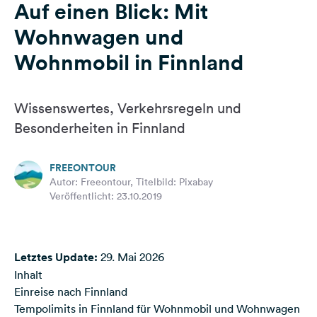
Auf einen Blick: Mit
Feedback
Wohnwagen und
Sprache:
Deutsch
Wohnmobil in Finnland
Folge
Wissenswertes, Verkehrsregeln und
uns
Besonderheiten in Finnland
auf
Social
Media
FREEONTOUR
Autor: Freeontour, Titelbild: Pixabay
Facebook
Veröffentlicht: 23.10.2019
Instagram
Letztes Update:
29. Mai 2026
Inhalt
Einreise nach Finnland
Tempolimits in Finnland für Wohnmobil und Wohnwagen