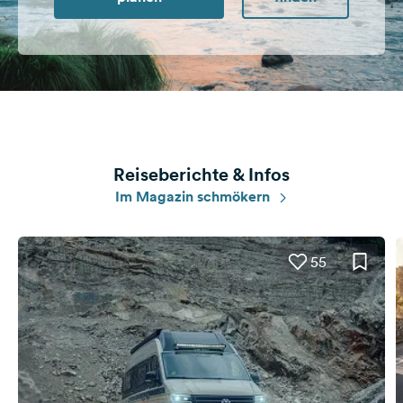
Feedback
Sprache:
Deutsch
Folge
uns
auf
Reiseberichte & Infos
Social
Im Magazin schmökern
Media
Facebook
55
Instagram