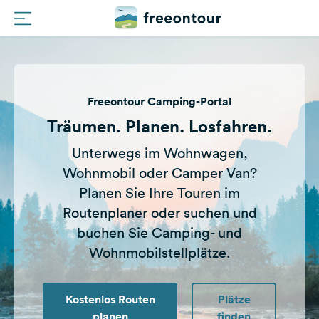
Routen
Freeontour Camping-Portal
Plätze
Träumen. Planen. Losfahren.
Magazin
Unterwegs im Wohnwagen,
Wohnmobil oder Camper Van?
Partner
Planen Sie Ihre Touren im
Routenplaner oder suchen und
Registrieren
buchen Sie Camping- und
Einloggen
Wohnmobilstellplätze.
Newsletter
Kostenlos Routen
Plätze
planen
finden
Fragen &