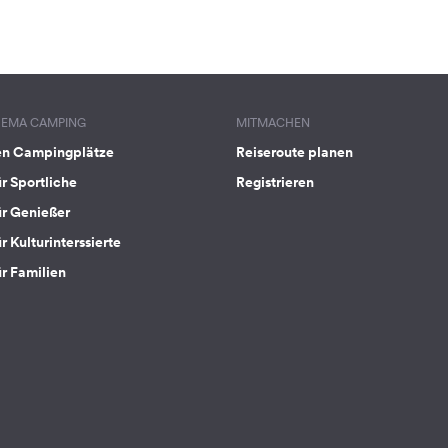
HEMA CAMPING
MITMACHEN
en Campingplätze
Reiseroute planen
ür Sportliche
Registrieren
ür Genießer
r Kulturinterssierte
ür Familien