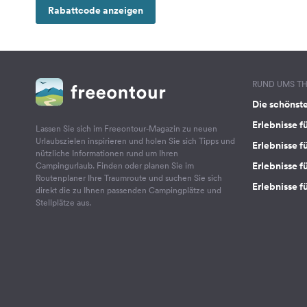
Rabattcode anzeigen
RUND UMS T
Die schönst
Erlebnisse f
Lassen Sie sich im Freeontour-Magazin zu neuen
Urlaubszielen inspirieren und holen Sie sich Tipps und
Erlebnisse f
nützliche Informationen rund um Ihren
Erlebnisse fü
Campingurlaub. Finden oder planen Sie im
Routenplaner Ihre Traumroute und suchen Sie sich
Erlebnisse f
direkt die zu Ihnen passenden Campingplätze und
Stellplätze aus.