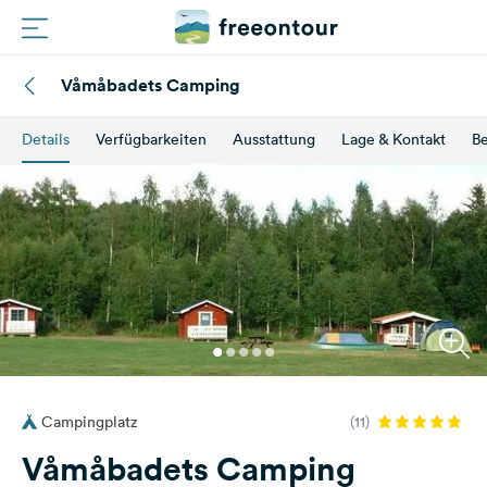
Våmåbadets Camping
Routen
Details
Verfügbarkeiten
Ausstattung
Lage & Kontakt
B
Plätze
Magazin
Partner
Registrieren
Einloggen
Campingplatz
(11)
Newsletter
Våmåbadets Camping
Fragen &