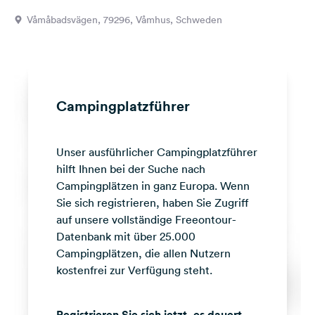
Feedback
Våmåbadsvägen, 79296, Våmhus, Schweden
Sprache:
Deutsch
Folge
Campingplatzführer
uns
auf
Social
Unser ausführlicher Campingplatzführer
Media
hilft Ihnen bei der Suche nach
Facebook
Campingplätzen in ganz Europa. Wenn
Sie sich registrieren, haben Sie Zugriff
Instagram
auf unsere vollständige Freeontour-
Datenbank mit über 25.000
Campingplätzen, die allen Nutzern
kostenfrei zur Verfügung steht.
Registrieren Sie sich jetzt, es dauert