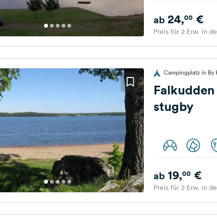
24,
€
00
ab
Preis für 2 Erw. in d
Campingplatz in By
Falkudden
stugby
19,
€
00
ab
Preis für 2 Erw. in d