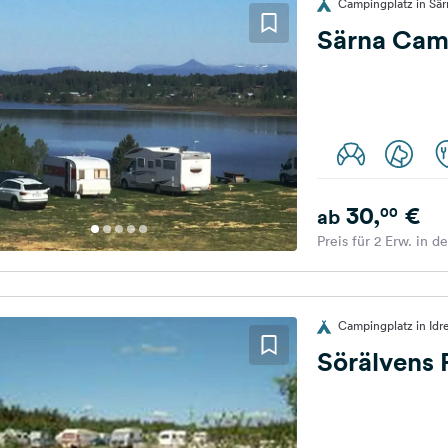
Campingplatz in Sä
Särna Cam
30,
€
00
ab
Preis für 2 Erw. in d
Campingplatz in Id
Sörälvens