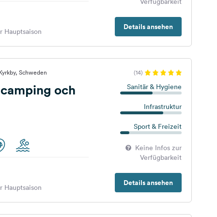
Verfügbarkeit
Details ansehen
er Hauptsaison
 Kyrkby, Schweden
(14)
 camping och
Sanitär & Hygiene
Infrastruktur
Sport & Freizeit
Keine Infos zur
Verfügbarkeit
Details ansehen
er Hauptsaison