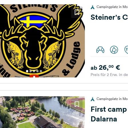
Campingplatz in M
Steiner's
26,
€
00
ab
Preis für 2 Erw. in d
Campingplatz in M
First camp
Dalarna