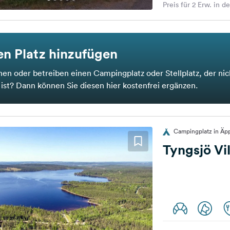
Preis für 2 Erw. in d
n Platz hinzufügen
nen oder betreiben einen Campingplatz oder Stellplatz, der nic
t ist? Dann können Sie diesen hier kostenfrei ergänzen.
Campingplatz in Äp
Tyngsjö V