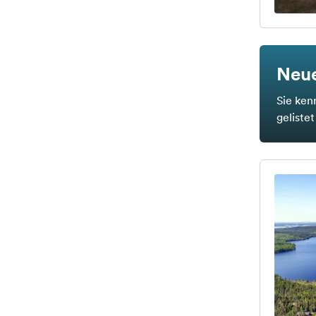
Neue
Sie ken
geliste