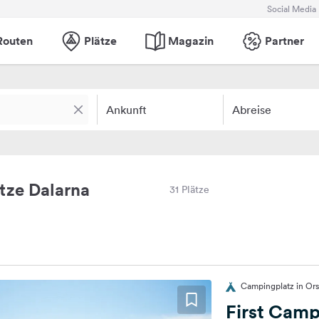
Social Media
Routen
Plätze
Magazin
Partner
Ankunft
Abreise
tze Dalarna
31 Plätze
Campingplatz in Or
First Camp