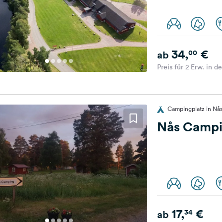
34,
€
00
ab
Preis für 2 Erw. in d
Campingplatz in Nå
Nås Campi
17,
€
34
ab