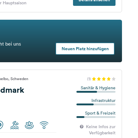
er Hauptsaison
ht bei uns
Neuen Platz hinzufügen
pelbo, Schweden
(1)
ildmark
Sanitär & Hygiene
Infrastruktur
Sport & Freizeit
Keine Infos zur
Verfügbarkeit