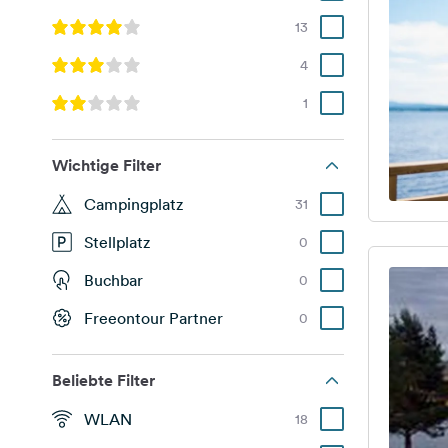
13
4
1
Wichtige Filter
Campingplatz
31
Stellplatz
0
Buchbar
0
Freeontour Partner
0
Beliebte Filter
WLAN
18