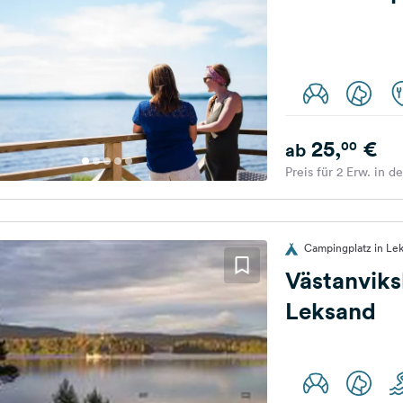
25,
€
00
ab
Preis für 2 Erw. in d
Campingplatz in Le
Västanvik
Leksand