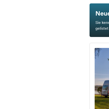
Neue
Sie ken
geliste