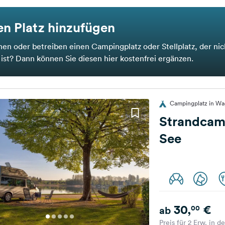
n Platz hinzufügen
nen oder betreiben einen Campingplatz oder Stellplatz, der nic
t ist? Dann können Sie diesen hier kostenfrei ergänzen.
Campingplatz in Wa
Strandcam
See
30,
€
00
ab
Preis für 2 Erw. in d