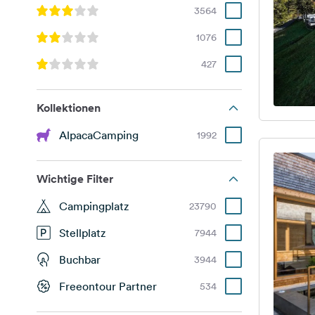
3564
1076
427
Kollektionen
AlpacaCamping
1992
Wichtige Filter
Campingplatz
23790
Stellplatz
7944
Buchbar
3944
Freeontour Partner
534