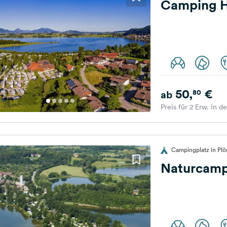
Camping H
50,
€
80
ab
Preis für 2 Erw. in d
Campingplatz in Plö
Naturcamp