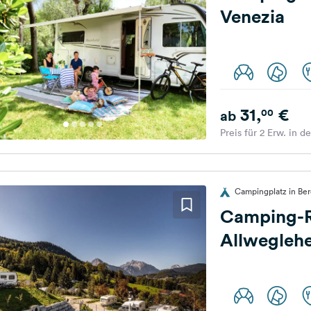
Venezia
31,
€
00
ab
Preis für 2 Erw. in d
Campingplatz in Be
Camping-R
Allwegleh