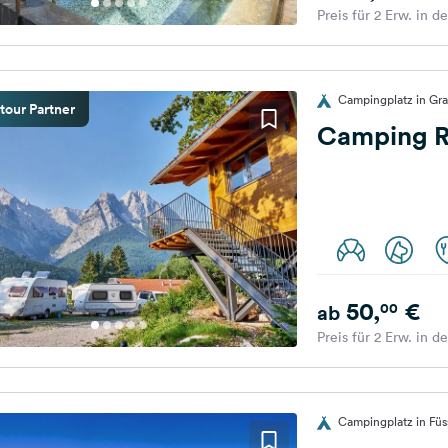
Preis für 2 Erw. in d
Campingplatz in Gra
tour Partner
Camping R
50,
€
00
ab
Preis für 2 Erw. in d
Campingplatz in Fü