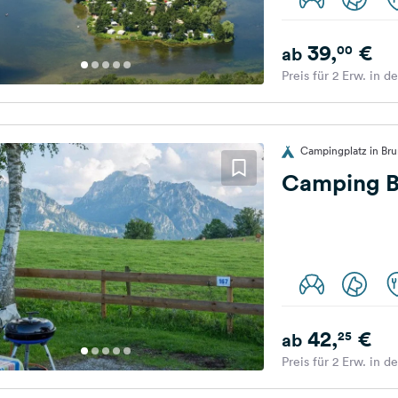
39,
€
00
ab
Preis für 2 Erw. in d
Campingplatz in Br
Camping B
42,
€
25
ab
Preis für 2 Erw. in d