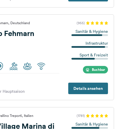
hmarn, Deutschland
(955)
p Fehmarn
Sanitär & Hygiene
Infrastruktur
Sport & Freizeit
Buchbar
Details ansehen
er Hauptsaison
llino Treporti, Italien
(1781)
llage Marina di
Sanitär & Hygiene