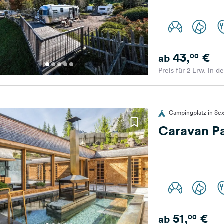
43,
€
00
ab
Preis für 2 Erw. in d
Campingplatz in Sex
Caravan P
51,
€
00
ab