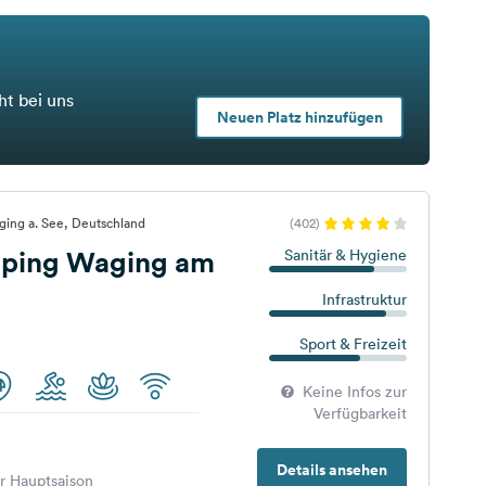
ht bei uns
Neuen Platz hinzufügen
ging a. See, Deutschland
(402)
ping Waging am
Sanitär & Hygiene
Infrastruktur
Sport & Freizeit
Keine Infos zur
Verfügbarkeit
Details ansehen
er Hauptsaison