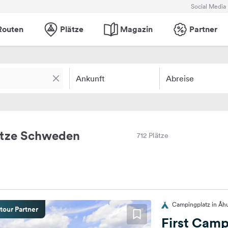
Social Media
Routen
Plätze
Magazin
Partner
Ankunft
Abreise
ätze Schweden
712 Plätze
Campingplatz in Åh
tour Partner
First Cam