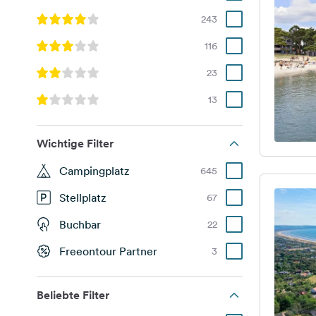
243
116
23
13
Wichtige Filter
Campingplatz
645
Stellplatz
67
Buchbar
22
Freeontour Partner
3
Beliebte Filter