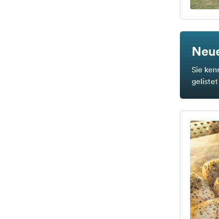
Neue
Sie ken
geliste