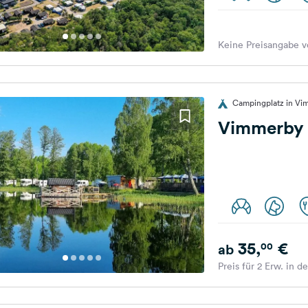
Keine Preisangabe v
Campingplatz in V
Vimmerby
35,
€
00
ab
Preis für 2 Erw. in d