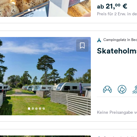
21,
€
00
ab
Preis für 2 Erw. in d
Campingplatz in Be
Skateholm
Keine Preisangabe v