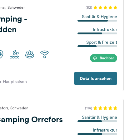
lmar, Schweden
(52)
mping -
Sanitär & Hygiene
dden
Infrastruktur
Sport & Freizeit
Buchbar
Details ansehen
er Hauptsaison
refors, Schweden
(114)
mping Orrefors
Sanitär & Hygiene
Infrastruktur