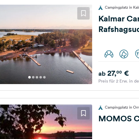
Campingplatz in Ka
Kalmar Ca
Rafshagsu
27,
€
00
ab
Preis für 2 Erw. in d
Campingplatz in Or
MOMOS Ca