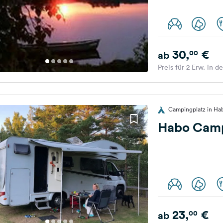
30,
€
00
ab
Preis für 2 Erw. in d
Campingplatz in H
Habo Cam
23,
€
00
ab