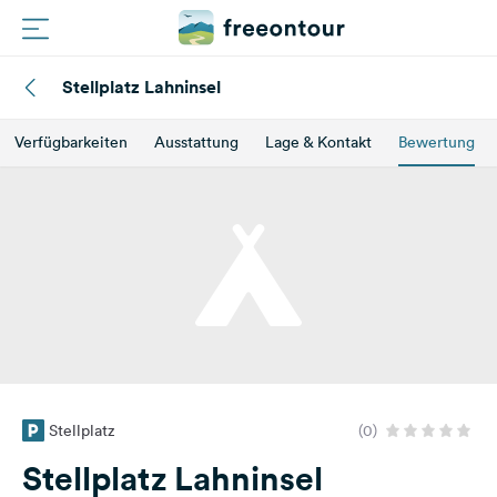
Stellplatz Lahninsel
Routen
Verfügbarkeiten
Ausstattung
Lage & Kontakt
Bewertung
Plätze
Magazin
Partner
Registrieren
Einloggen
Stellplatz
(0)
Newsletter
Stellplatz Lahninsel
Fragen &