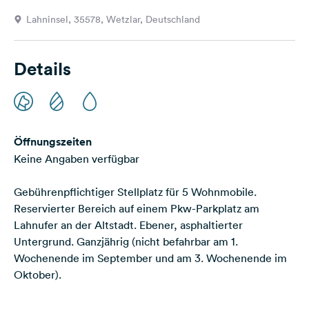
Feedback
Lahninsel, 35578, Wetzlar, Deutschland
Sprache:
Deutsch
Details
Folge
uns
auf
Social
Öffnungszeiten
Media
Keine Angaben verfügbar
Facebook
Gebührenpflichtiger Stellplatz für 5 Wohnmobile.
Instagram
Reservierter Bereich auf einem Pkw-Parkplatz am
Lahnufer an der Altstadt. Ebener, asphaltierter
Untergrund. Ganzjährig (nicht befahrbar am 1.
Wochenende im September und am 3. Wochenende im
Oktober).