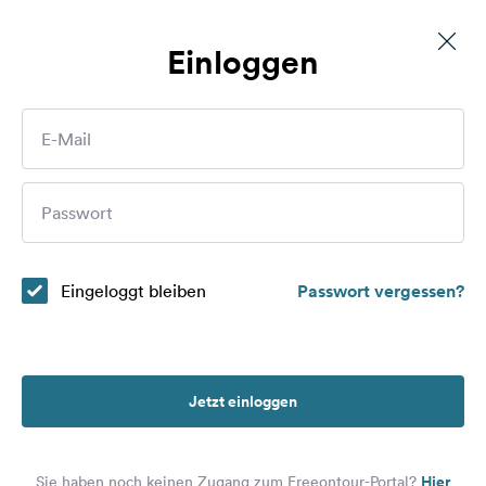
Einloggen
Stellplatz Lahninsel
Routen
E-Mail
Plätze
Wer sind Sie?
Passwort
Magazin
Partner
Eingeloggt bleiben
Passwort vergessen?
Registrieren
Einloggen
Jetzt einloggen
Newsletter
Hier
Sie haben noch keinen Zugang zum Freeontour-Portal?
Fragen &