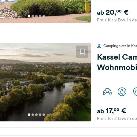
20,
€
00
ab
Preis für 2 Erw. in d
Campingplatz in Kas
Kassel Ca
Wohnmobil
17,
€
00
ab
Preis für 2 Erw. in d