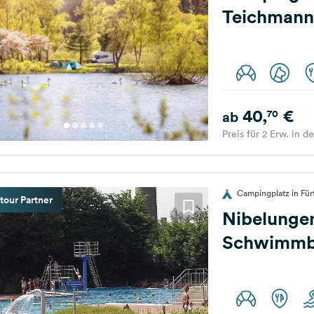
Teichmann
40,
€
70
ab
Preis für 2 Erw. in d
Campingplatz in Für
tour Partner
Nibelunge
Schwimm