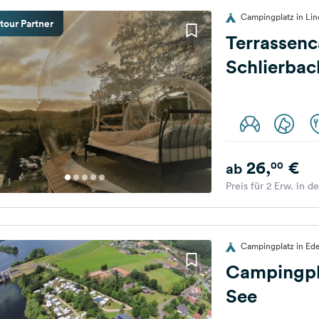
Campingplatz in Lin
tour Partner
Terrassen
Schlierbac
26,
€
00
ab
Preis für 2 Erw. in d
Campingplatz in Ede
Campingpl
See