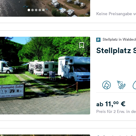
Keine Preisangabe v
Stellplatz in Walde
Stellplatz
11,
€
00
ab
Preis für 2 Erw. in d