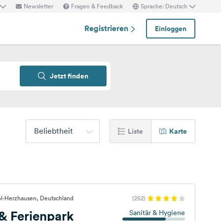
Newsletter
Fragen & Feedback
Sprache: Deutsch
Registrieren
Einloggen
Jetzt finden
Beliebtheit
Liste
Karte
hl-Herzhausen, Deutschland
(252)
& Ferienpark
Sanitär & Hygiene