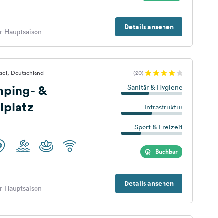
Details ansehen
er Hauptsaison
sel, Deutschland
(20)
mping- &
Sanitär & Hygiene
platz
Infrastruktur
Sport & Freizeit
Buchbar
Details ansehen
er Hauptsaison