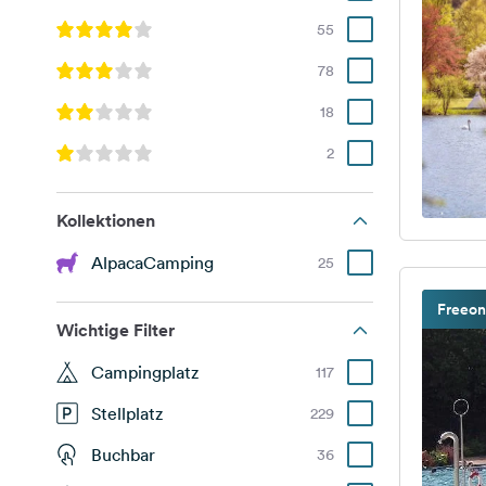
55
78
18
2
Kollektionen
AlpacaCamping
25
Freeon
Wichtige Filter
Campingplatz
117
Stellplatz
229
Buchbar
36