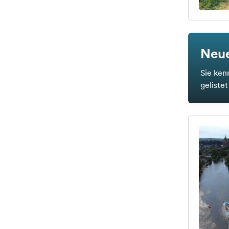
Neue
Sie ken
geliste