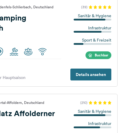
denfels-Schlierbach, Deutschland
(39)
camping
Sanitär & Hygiene
h
Infrastruktur
Sport & Freizeit
Buchbar
Details ansehen
er Hauptsaison
rtal-Affoldern, Deutschland
(210)
atz Affolderner
Sanitär & Hygiene
Infrastruktur