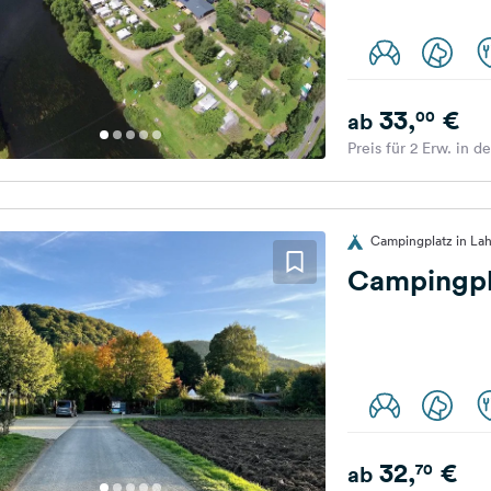
33,
€
00
ab
Preis für 2 Erw. in d
Campingplatz in La
Campingpl
32,
€
70
ab