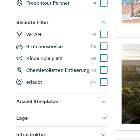
Freeontour Partner
14
Beliebte Filter
WLAN
91
Brötchenservice
115
Kinderspielplatz
99
Chemietoiletten Entleerung
88
erlaubt
272
Anzahl Stellplätze
Lage
Infrastruktur