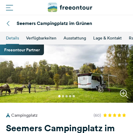
Seemers Campingplatz im Grünen
Routen
Details
Verfügbarkeiten
Ausstattung
Lage & Kontakt
Ra
Plätze
Freeontour Partner
Magazin
Partner
Registrieren
Einloggen
Campingplatz
(60)
Newsletter
Seemers Campingplatz im
Fragen &