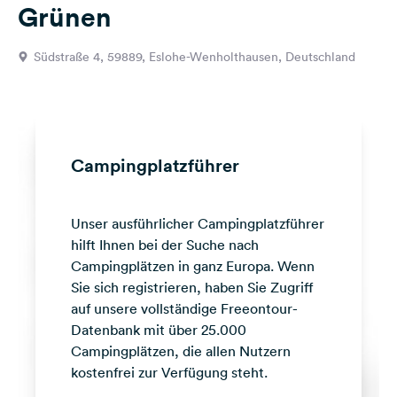
Grünen
Feedback
Sprache:
Südstraße 4, 59889, Eslohe-Wenholthausen, Deutschland
Deutsch
Folge
uns
auf
Campingplatzführer
Social
Media
Unser ausführlicher Campingplatzführer
Facebook
hilft Ihnen bei der Suche nach
Instagram
Campingplätzen in ganz Europa. Wenn
Sie sich registrieren, haben Sie Zugriff
auf unsere vollständige Freeontour-
Datenbank mit über 25.000
Campingplätzen, die allen Nutzern
kostenfrei zur Verfügung steht.