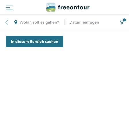
Wohin soll es gehen?
Datum einfügen
Routen
In diesem Bereich suchen
Plätze
Magazin
Partner
Registrieren
Einloggen
Newsletter
Fragen &