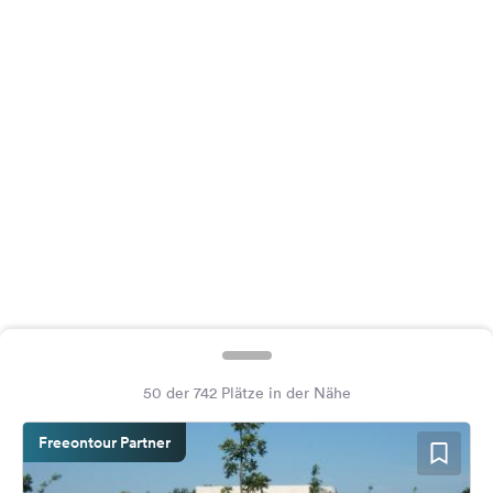
Feedback
Sprache:
Deutsch
Folge
uns
auf
Social
Media
Facebook
Instagram
50 der 742 Plätze in der Nähe
Freeontour Partner