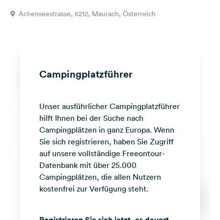
Feedback
Achenseestrasse, 6212, Maurach, Österreich
Sprache:
Deutsch
Folge
Campingplatzführer
uns
auf
Social
Unser ausführlicher Campingplatzführer
Media
hilft Ihnen bei der Suche nach
Facebook
Campingplätzen in ganz Europa. Wenn
Sie sich registrieren, haben Sie Zugriff
Instagram
auf unsere vollständige Freeontour-
Datenbank mit über 25.000
Campingplätzen, die allen Nutzern
kostenfrei zur Verfügung steht.
Registrieren Sie sich jetzt, es dauert