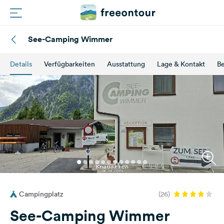
See-Camping Wimmer
Routen
Details
Verfügbarkeiten
Ausstattung
Lage & Kontakt
B
Plätze
Magazin
Partner
Registrieren
Einloggen
Campingplatz
(26)
Newsletter
See-Camping Wimmer
Fragen &