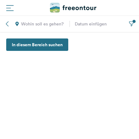
Wohin soll es gehen?
Datum einfügen
Routen
In diesem Bereich suchen
Plätze
Magazin
Partner
Registrieren
Einloggen
Newsletter
Fragen &