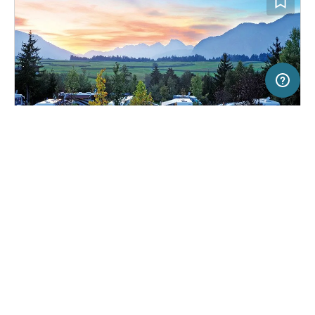
50 km
Terms of use
© 1987–2026 HERE
SERVICE
RECHTLICHES
Hilfe
Impressum
Campingplatz in Natters, Österreich
(534)
Über uns
Nutzungsbedingungen
Ferienparadies Natterer See
Presse
Datenschutzerklärung
Kooperationspartner werden
Rechtliche Hinweise
Was ist Freeontour
FREEONTOUR APPS
52,
€
00
ab
Buchbar
Preis für 2 Erw. in der Hauptsaison
FOLGE UNS AUF SOCIAL MEDIA