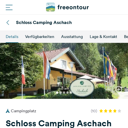
Schloss Camping Aschach
Routen
Details
Verfügbarkeiten
Ausstattung
Lage & Kontakt
B
Plätze
Magazin
Partner
Registrieren
Einloggen
Campingplatz
(10)
Newsletter
Schloss Camping Aschach
Fragen &