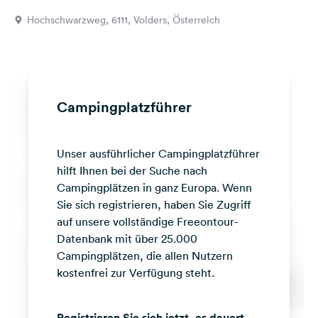
Feedback
Hochschwarzweg, 6111, Volders, Österreich
Sprache:
Deutsch
Folge
Campingplatzführer
uns
auf
Social
Unser ausführlicher Campingplatzführer
Media
hilft Ihnen bei der Suche nach
Facebook
Campingplätzen in ganz Europa. Wenn
Sie sich registrieren, haben Sie Zugriff
Instagram
auf unsere vollständige Freeontour-
Datenbank mit über 25.000
Campingplätzen, die allen Nutzern
kostenfrei zur Verfügung steht.
Registrieren Sie sich jetzt, es dauert