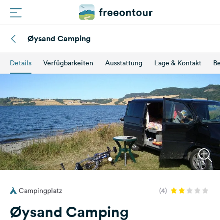
Øysand Camping
Routen
Details
Verfügbarkeiten
Ausstattung
Lage & Kontakt
B
Plätze
Magazin
Partner
Registrieren
Einloggen
Campingplatz
(4)
Newsletter
Øysand Camping
Fragen &