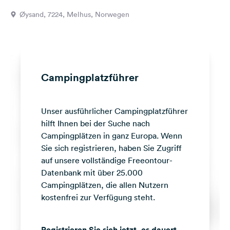
Feedback
Øysand, 7224, Melhus, Norwegen
Sprache:
Deutsch
Folge
Campingplatzführer
uns
auf
Social
Unser ausführlicher Campingplatzführer
Media
hilft Ihnen bei der Suche nach
Facebook
Campingplätzen in ganz Europa. Wenn
Sie sich registrieren, haben Sie Zugriff
Instagram
auf unsere vollständige Freeontour-
Datenbank mit über 25.000
Campingplätzen, die allen Nutzern
kostenfrei zur Verfügung steht.
Registrieren Sie sich jetzt, es dauert