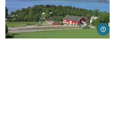
50 km
Terms of use
© 1987–2026 HERE
SERVICE
RECHTLICHES
Hilfe
Impressum
Campingplatz in Malvik, Norwegen
(16)
Über uns
Nutzungsbedingungen
Storsand Gård Camping
Presse
Datenschutzerklärung
Kooperationspartner werden
Rechtliche Hinweise
Was ist Freeontour
FREEONTOUR APPS
Keine Preisangabe
Keine Infos zur
vorhanden.
Verfügbarkeit
FOLGE UNS AUF SOCIAL MEDIA