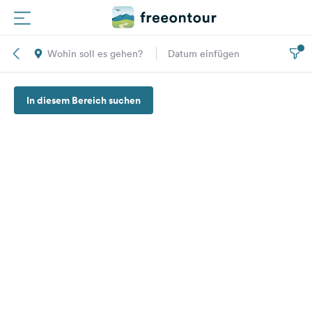
Wohin soll es gehen?
Datum einfügen
Routen
In diesem Bereich suchen
Plätze
Magazin
Partner
Registrieren
Einloggen
Newsletter
Fragen &