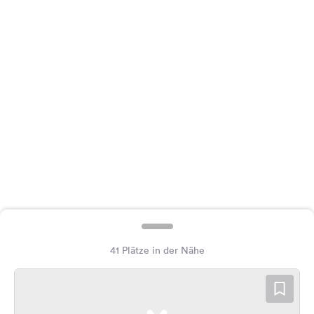
Feedback
Sprache:
Deutsch
Folge
uns
auf
Social
Media
Facebook
Instagram
41 Plätze in der Nähe