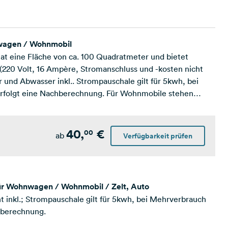
nwagen / Wohnmobil
hat eine Fläche von ca. 100 Quadratmeter und bietet
 (220 Volt, 16 Ampère, Stromanschluss und -kosten nicht
er und Abwasser inkl.. Strompauschale gilt für 5kwh, bei
rfolgt eine Nachberechnung. Für Wohnmobile stehen
asengitter-Standplätze mit Direktanschluss zur Verfügung.
ner)
40,
€
00
ab
Verfügbarkeit prüfen
für Wohnwagen / Wohnmobil / Zelt, Auto
t inkl.; Strompauschale gilt für 5kwh, bei Mehrverbrauch
hberechnung.