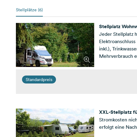
Stellplätze (6)
Stellplatz Woh
Jeder Stellplatz 
Elektroanschluss
inkl.), Trinkwass
Mehrverbrauch e
darüber hinaus R
(Wohnmobil-Cor
Standardpreis
XXL-Stellplatz 
Stromkosten nich
erfolgt eine Nac