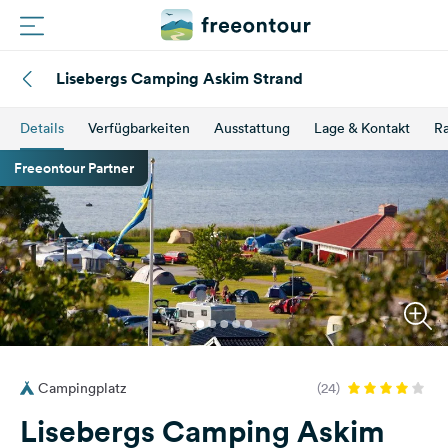
Lisebergs Camping Askim Strand
Routen
Details
Verfügbarkeiten
Ausstattung
Lage & Kontakt
Ra
Plätze
Freeontour Partner
Magazin
Partner
Registrieren
Einloggen
Campingplatz
(24)
Newsletter
Lisebergs Camping Askim
Fragen &