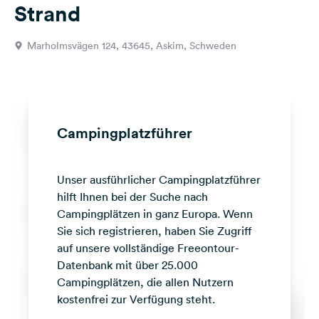
Strand
Feedback
Sprache:
Marholmsvägen 124, 43645, Askim, Schweden
Deutsch
Folge
uns
auf
Campingplatzführer
Social
Media
Unser ausführlicher Campingplatzführer
Facebook
hilft Ihnen bei der Suche nach
Instagram
Campingplätzen in ganz Europa. Wenn
Sie sich registrieren, haben Sie Zugriff
auf unsere vollständige Freeontour-
Datenbank mit über 25.000
Campingplätzen, die allen Nutzern
kostenfrei zur Verfügung steht.