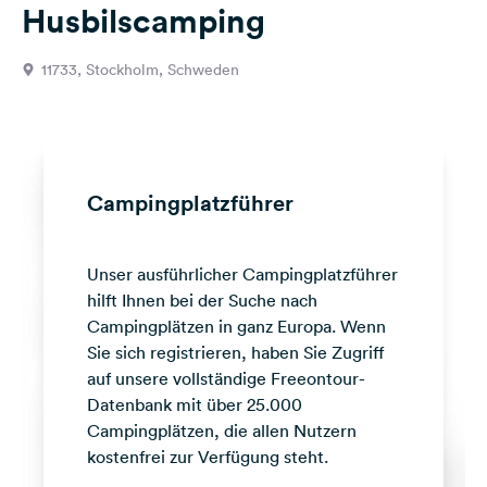
Husbilscamping
Feedback
Sprache:
11733, Stockholm, Schweden
Deutsch
Folge
uns
auf
Campingplatzführer
Social
Media
Unser ausführlicher Campingplatzführer
Facebook
hilft Ihnen bei der Suche nach
Instagram
Campingplätzen in ganz Europa. Wenn
Sie sich registrieren, haben Sie Zugriff
auf unsere vollständige Freeontour-
Datenbank mit über 25.000
Campingplätzen, die allen Nutzern
kostenfrei zur Verfügung steht.