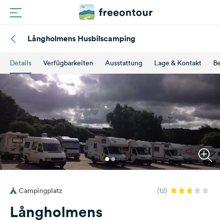
Långholmens Husbilscamping
Routen
Details
Verfügbarkeiten
Ausstattung
Lage & Kontakt
B
Plätze
Magazin
Partner
Registrieren
Einloggen
Campingplatz
(12)
Newsletter
Långholmens
Fragen &