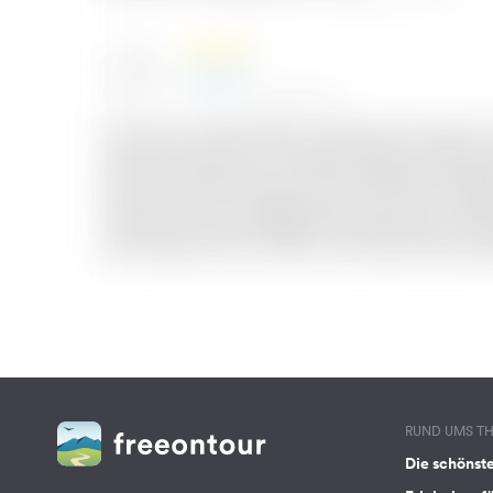
RUND UMS T
Die schönst