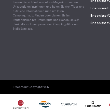
Erlebnisse f
Lassen Sie sich im Freeontour-Magazin zu neuen
Urlaubszielen inspirieren und holen Sie sich Tipps und
Erlebnisse f
nützliche Informationen rund um Ihren
Erlebnisse fü
Campingurlaub. Finden oder planen Sie im
Routenplaner Ihre Traumroute und suchen Sie sich
Erlebnisse f
direkt die zu Ihnen passenden Campingplätze und
Stellplätze aus.
Freeontour Copyright 2026