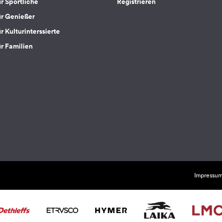
ür Sportliche
Registrieren
ür Genießer
r Kulturinterssierte
ür Familien
Impressu