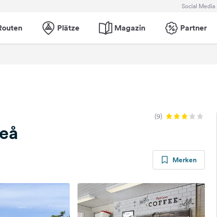
Social Media
Routen
Plätze
Magazin
Partner
(9)
meå
Merken