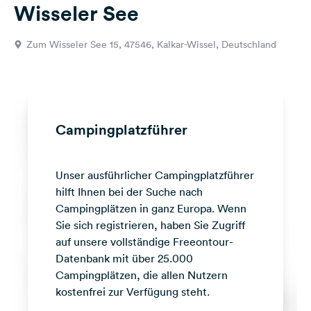
Wisseler See
Feedback
Sprache:
Zum Wisseler See 15, 47546, Kalkar-Wissel, Deutschland
Deutsch
Folge
uns
auf
Campingplatzführer
Social
Media
Unser ausführlicher Campingplatzführer
Facebook
hilft Ihnen bei der Suche nach
Instagram
Campingplätzen in ganz Europa. Wenn
Sie sich registrieren, haben Sie Zugriff
auf unsere vollständige Freeontour-
Datenbank mit über 25.000
Campingplätzen, die allen Nutzern
kostenfrei zur Verfügung steht.