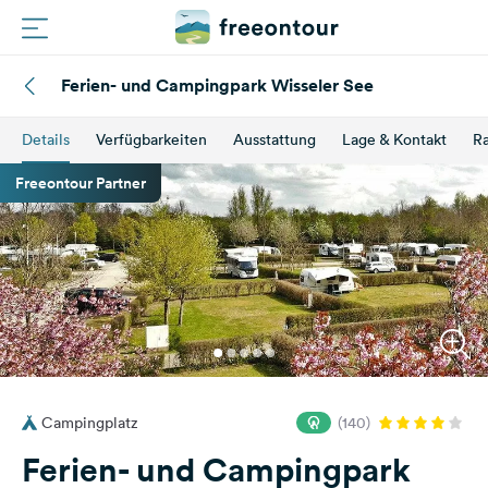
Ferien- und Campingpark Wisseler See
Routen
Details
Verfügbarkeiten
Ausstattung
Lage & Kontakt
Ra
Plätze
Freeontour Partner
Magazin
Partner
Registrieren
Einloggen
Campingplatz
(140)
Newsletter
Ferien- und Campingpark
Fragen &