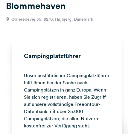
Blommehaven
Feedback
Sprache:
Ørneredevej 35, 8270, Højbjerg, Dänemark
Deutsch
Folge
uns
auf
Campingplatzführer
Social
Media
Unser ausführlicher Campingplatzführer
Facebook
hilft Ihnen bei der Suche nach
Instagram
Campingplätzen in ganz Europa. Wenn
Sie sich registrieren, haben Sie Zugriff
auf unsere vollständige Freeontour-
Datenbank mit über 25.000
Campingplätzen, die allen Nutzern
kostenfrei zur Verfügung steht.