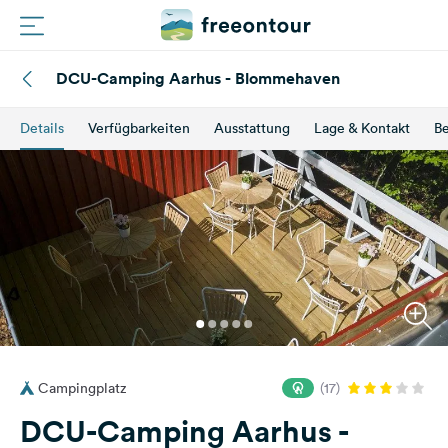
DCU-Camping Aarhus - Blommehaven
Routen
Details
Verfügbarkeiten
Ausstattung
Lage & Kontakt
B
Plätze
Magazin
Partner
Registrieren
Einloggen
Campingplatz
(17)
Newsletter
DCU-Camping Aarhus -
Fragen &