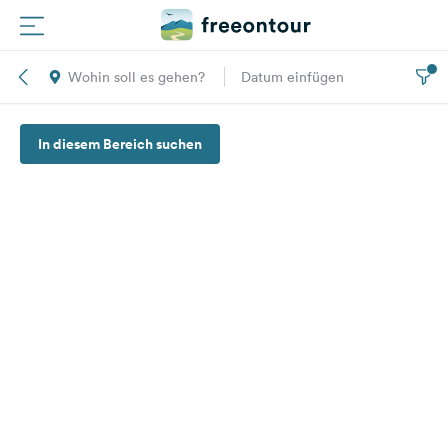
Wohin soll es gehen?
Datum einfügen
Routen
In diesem Bereich suchen
Plätze
Magazin
Partner
Registrieren
Einloggen
Newsletter
Fragen &