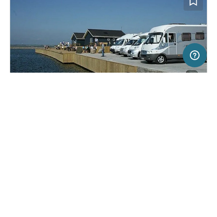
50 km
Terms of use
© 1987–2026 HERE
SERVICE
RECHTLICHES
Hilfe
Impressum
Stellplatz in Vinderup, Dänemark
(0)
Über uns
Nutzungsbedingungen
Stellplatz Handbjerg Marina
Presse
Datenschutzerklärung
Kooperationspartner werden
Rechtliche Hinweise
Was ist Freeontour
FREEONTOUR APPS
10,
€
00
ab
Keine Infos zur
Preis für 2 Erw. in der
Verfügbarkeit
Hauptsaison
FOLGE UNS AUF SOCIAL MEDIA