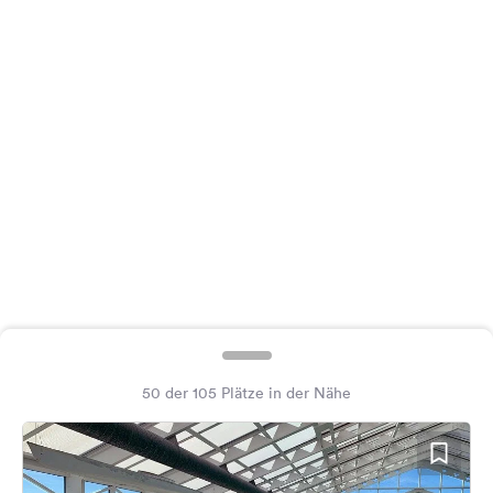
Feedback
Sprache:
Deutsch
Folge
uns
auf
Social
Media
Facebook
Instagram
50 der 105 Plätze in der Nähe