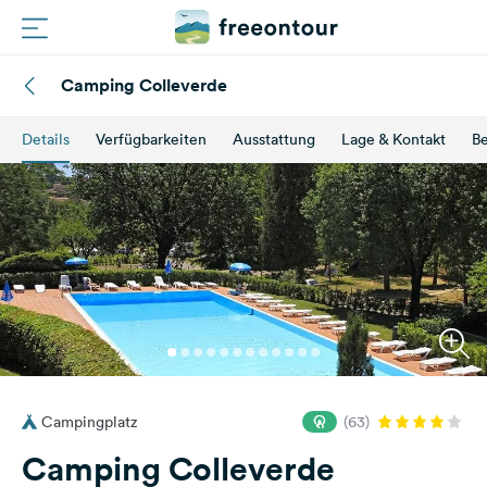
Camping Colleverde
Routen
Details
Verfügbarkeiten
Ausstattung
Lage & Kontakt
B
Plätze
Magazin
Partner
Registrieren
Einloggen
Campingplatz
(63)
Newsletter
Camping Colleverde
Fragen &