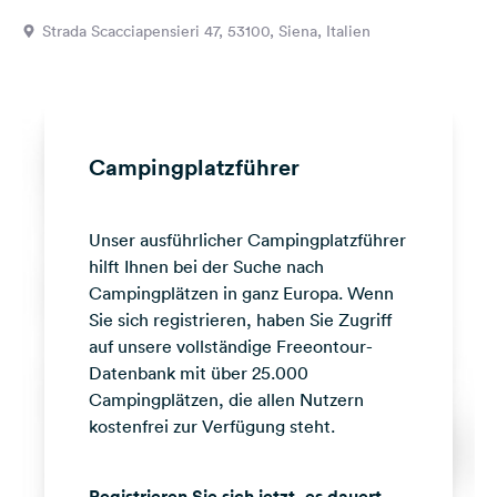
Feedback
Strada Scacciapensieri 47, 53100, Siena, Italien
Sprache:
Deutsch
Folge
Campingplatzführer
uns
auf
Social
Unser ausführlicher Campingplatzführer
Media
hilft Ihnen bei der Suche nach
Facebook
Campingplätzen in ganz Europa. Wenn
Sie sich registrieren, haben Sie Zugriff
Instagram
auf unsere vollständige Freeontour-
Datenbank mit über 25.000
Campingplätzen, die allen Nutzern
kostenfrei zur Verfügung steht.
Registrieren Sie sich jetzt, es dauert