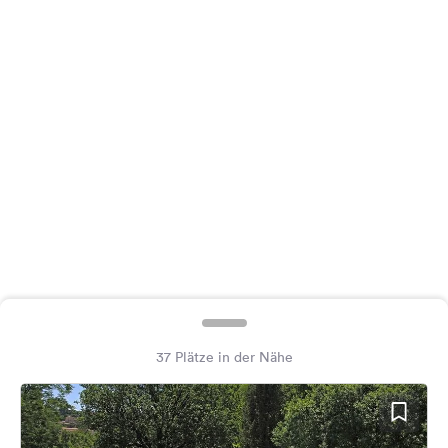
Feedback
Sprache:
Deutsch
Folge
uns
auf
Social
Media
Facebook
Instagram
37 Plätze in der Nähe