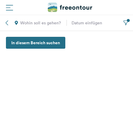
Wohin soll es gehen?
Datum einfügen
Routen
In diesem Bereich suchen
Plätze
Magazin
Partner
Registrieren
Einloggen
Newsletter
Fragen &