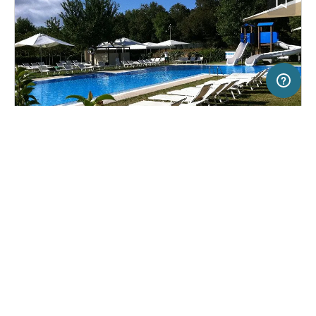
20 km
Terms of use
© 1987–2026 HERE
SERVICE
RECHTLICHES
Hilfe
Impressum
Campingplatz in Sarteano, Italien
(15)
Über uns
Nutzungsbedingungen
Parco delle Piscine
Presse
Datenschutzerklärung
Kooperationspartner werden
Rechtliche Hinweise
Was ist Freeontour
FREEONTOUR APPS
21,
€
00
ab
Buchbar
Preis für 2 Erw. in der Hauptsaison
FOLGE UNS AUF SOCIAL MEDIA