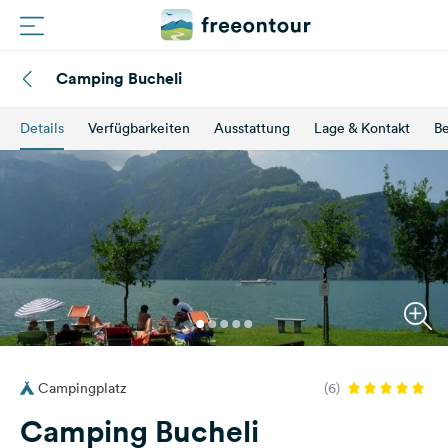
Camping Bucheli
Routen
Details
Verfügbarkeiten
Ausstattung
Lage & Kontakt
B
Plätze
Magazin
Partner
Registrieren
Einloggen
Campingplatz
(6)
Newsletter
Camping Bucheli
Fragen &