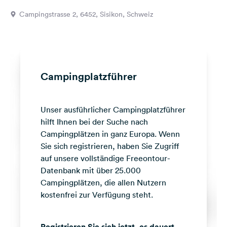
Feedback
Campingstrasse 2, 6452, Sisikon, Schweiz
Sprache:
Deutsch
Folge
Campingplatzführer
uns
auf
Social
Unser ausführlicher Campingplatzführer
Media
hilft Ihnen bei der Suche nach
Facebook
Campingplätzen in ganz Europa. Wenn
Sie sich registrieren, haben Sie Zugriff
Instagram
auf unsere vollständige Freeontour-
Datenbank mit über 25.000
Campingplätzen, die allen Nutzern
kostenfrei zur Verfügung steht.
Registrieren Sie sich jetzt, es dauert