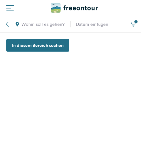
Wohin soll es gehen?
Datum einfügen
Routen
In diesem Bereich suchen
Plätze
Magazin
Partner
Registrieren
Einloggen
Newsletter
Fragen &