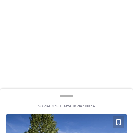
Feedback
Sprache:
Deutsch
Folge
uns
auf
Social
Media
Facebook
Instagram
50 der 438 Plätze in der Nähe