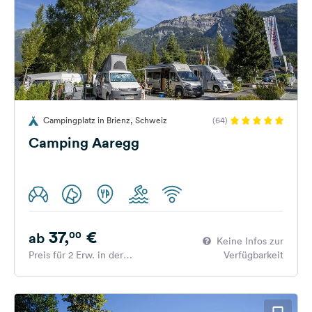
Campingplatz in Brienz, Schweiz
(64)
Camping Aaregg
37,
€
00
ab
Keine Infos zur
Preis für 2 Erw. in der
Verfügbarkeit
Hauptsaison