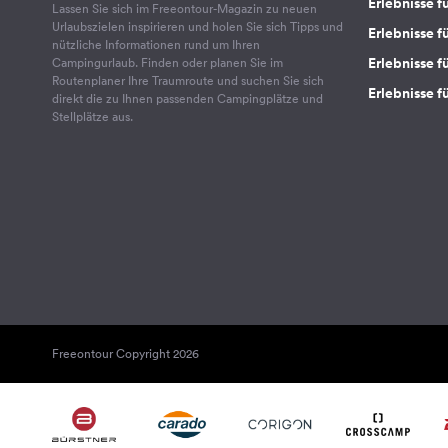
Erlebnisse f
Lassen Sie sich im Freeontour-Magazin zu neuen
Urlaubszielen inspirieren und holen Sie sich Tipps und
Erlebnisse f
nützliche Informationen rund um Ihren
Erlebnisse fü
Campingurlaub. Finden oder planen Sie im
Routenplaner Ihre Traumroute und suchen Sie sich
Erlebnisse f
direkt die zu Ihnen passenden Campingplätze und
Stellplätze aus.
Freeontour Copyright 2026