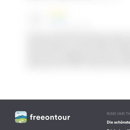
RUND UMS T
Die schönst