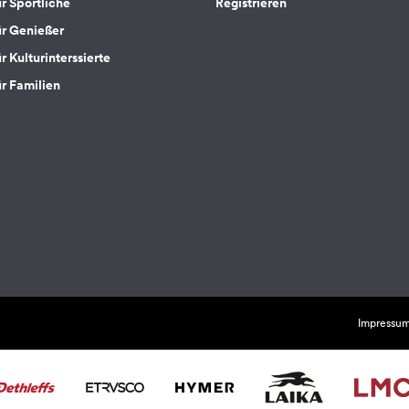
ür Sportliche
Registrieren
ür Genießer
r Kulturinterssierte
ür Familien
Impressu