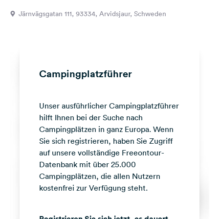
Feedback
Järnvägsgatan 111, 93334, Arvidsjaur, Schweden
Sprache:
Deutsch
Folge
Campingplatzführer
uns
auf
Social
Unser ausführlicher Campingplatzführer
Media
hilft Ihnen bei der Suche nach
Facebook
Campingplätzen in ganz Europa. Wenn
Sie sich registrieren, haben Sie Zugriff
Instagram
auf unsere vollständige Freeontour-
Datenbank mit über 25.000
Campingplätzen, die allen Nutzern
kostenfrei zur Verfügung steht.
Registrieren Sie sich jetzt, es dauert