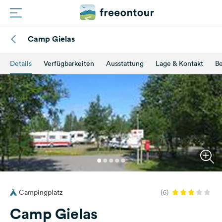
Camp Gielas
Routen
Details
Verfügbarkeiten
Ausstattung
Lage & Kontakt
B
Plätze
Magazin
Partner
Registrieren
Einloggen
Campingplatz
(6)
Newsletter
Camp Gielas
Fragen &