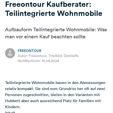
Freeontour Kaufberater:
Feedback
Teilintegrierte Wohnmobile
Sprache:
Deutsch
Aufbauform Teilintegrierte Wohnmobile: Was
Folge
man vor einem Kauf beachten sollte
uns
auf
Social
FREEONTOUR
Media
Autor: Freeontour, Titelbild: Dethleffs
Veröffentlicht: 16.08.2024
Facebook
Instagram
Teilintegrierte Wohnmobile bauen in den Abmessungen
relativ kompakt. Sie sind vom Grundriss her oft auf zwei
Personen zugeschnitten, bieten in den Varianten mit
Hubbett aber auch ausreichend Platz für Familien mit
Kindern.
Inhalt