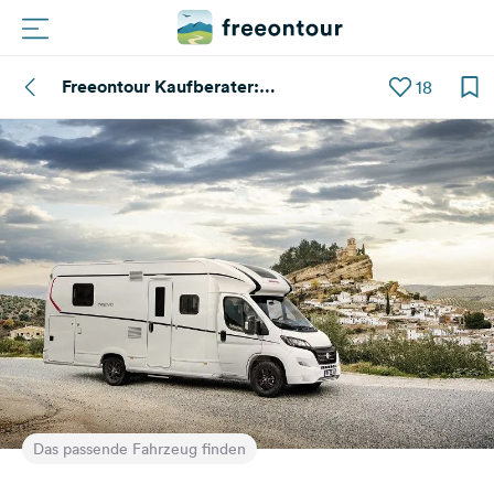
Freeontour Kaufberater:
18
Routen
Teilintegrierte Wohnmobile
Plätze
Magazin
Partner
Registrieren
Einloggen
Newsletter
Das passende Fahrzeug finden
Fragen &