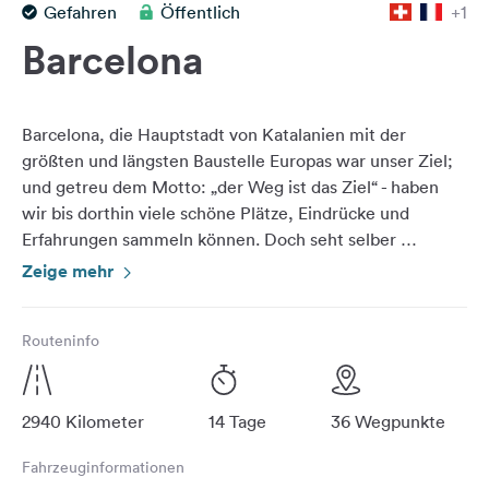
Gefahren
Öffentlich
+1
Feedback
Barcelona
Sprache:
Deutsch
Barcelona, die Hauptstadt von Katalanien mit der
Folge
größten und längsten Baustelle Europas war unser Ziel;
uns
und getreu dem Motto: „der Weg ist das Ziel“ - haben
auf
wir bis dorthin viele schöne Plätze, Eindrücke und
Social
Erfahrungen sammeln können. Doch seht selber …
Media
Zeige mehr
Facebook
Unser Highlight: die Sagrada Familia ist auf jeden Fall
eine Reise wert!
Instagram
Routeninfo
Video zur Reise: https://youtu.be/FZVXX0Y3RB4?
2940 Kilometer
14 Tage
36 Wegpunkte
Fahrzeuginformationen