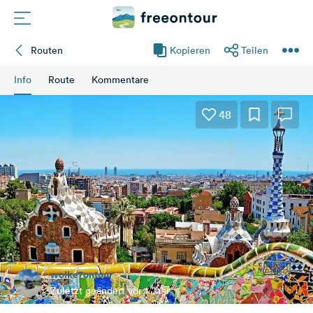
Routen
Kopieren
Teilen
Routen
Info
Route
Kommentare
Plätze
48
Magazin
Partner
Registrieren
Einloggen
wolke7ontour
Newsletter
Zuletzt geändert vor 1 Jahr
Fragen &