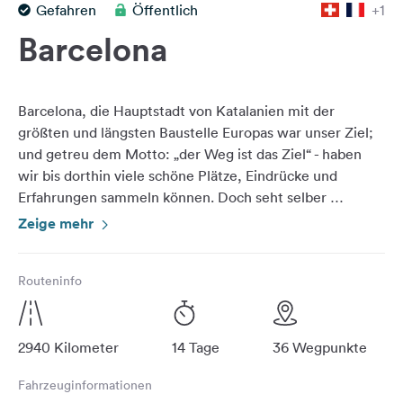
Gefahren
Öffentlich
+1
Feedback
Barcelona
Sprache:
Deutsch
Barcelona, die Hauptstadt von Katalanien mit der
Folge
größten und längsten Baustelle Europas war unser Ziel;
uns
und getreu dem Motto: „der Weg ist das Ziel“ - haben
auf
wir bis dorthin viele schöne Plätze, Eindrücke und
Social
Erfahrungen sammeln können. Doch seht selber …
Media
Zeige mehr
Facebook
Unser Highlight: die Sagrada Familia ist auf jeden Fall
eine Reise wert!
Instagram
Routeninfo
Video zur Reise: https://youtu.be/FZVXX0Y3RB4?
2940 Kilometer
14 Tage
36 Wegpunkte
Fahrzeuginformationen