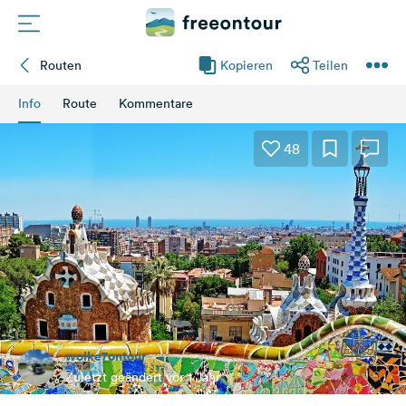
Routen
Kopieren
Teilen
Routen
Info
Route
Kommentare
Plätze
48
Magazin
Partner
Registrieren
Einloggen
wolke7ontour
Newsletter
Zuletzt geändert vor 1 Jahr
Fragen &