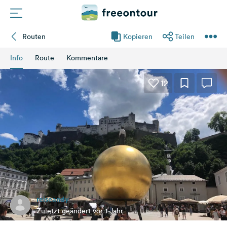
Routen
Kopieren
Teilen
Routen
Info
Route
Kommentare
Plätze
12
Magazin
Partner
Registrieren
Einloggen
reiseandy
Newsletter
Zuletzt geändert vor 1 Jahr
Fragen &