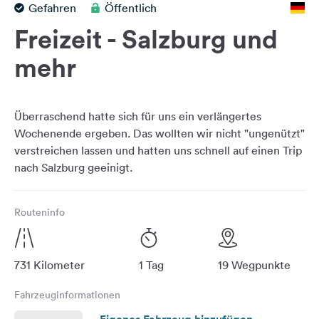
Gefahren
Öffentlich
Feedback
Freizeit - Salzburg und
Sprache:
Deutsch
mehr
Folge
uns
Überraschend hatte sich für uns ein verlängertes
auf
Wochenende ergeben. Das wollten wir nicht "ungenützt"
Social
verstreichen lassen und hatten uns schnell auf einen Trip
Media
Facebook
Routeninfo
Instagram
731 Kilometer
1 Tag
19 Wegpunkte
Fahrzeuginformationen