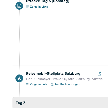
Strecke Tag 3 (Sonntag)
Zeige in Liste
Salzburg
Absolut sehenswerte Innenstadt. Ein "Muss" ist
neben den vielen sonstigen Sehenswürdigkeiten
die Fahrt mit der Bahn auf die Burg (wenn auch
etwas teuer). Der Blick über die Stadt ist jeden Euro
Reisebericht ansehen
wert. Da wir über 34° C am Besuchstag hatten,
waren wir froh, als wir wieder vor unserem Mobil
66,1 km
1 Std. 2 Min.
kühle Getränke zu uns nehmen konnten.
Reisemobil-Stellplatz Salzburg
Carl-Zuckmayer-Straße 26, 5101, Salzburg, Austria
Reisemobil-Stellplatz Salzburg
Carl-Zuckmayer-Straße 26, 5101, Salzburg, Austria
Reisebericht ansehen
Auf Karte anzeigen
Zeige in Liste
Auf Karte anzeigen
Strecke Tag 2 (Samstag)
Tag 3
Es waren nur wenige Kilometer bis zum Stellplatz