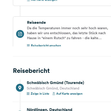
Reiseende
Da die Temperaturen immer noch sehr hoch waren,
haben wir uns entschlossen, das letzte Stück nach
Hause in "einem Rutsch" zu fahren - die kalte
Dusche war denn doch zu verlockend :-))
Reisebericht ansehen
29,4 km
25 Min.
Hallertau - Schrobenhausen
Reisebericht
Rot-Kreuz-Straße, 86529, Schrobenhausen,
Germany
Schwäbisch Gmünd (Tourende)
Reisebericht ansehen
Auf Karte anzeigen
Schwäbisch Gmünd, Deutschland
Zeige in Liste
Auf Karte anzeigen
50,0 km
42 Min.
Volkenschwand
Nördlingen, Deutschland