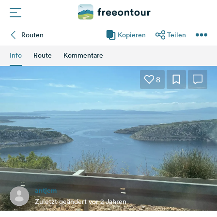
Routen
Kopieren
Teilen
Routen
Info
Route
Kommentare
Plätze
8
Magazin
Partner
Registrieren
Einloggen
antjem
Newsletter
Zuletzt geändert vor 2 Jahren
Fragen &