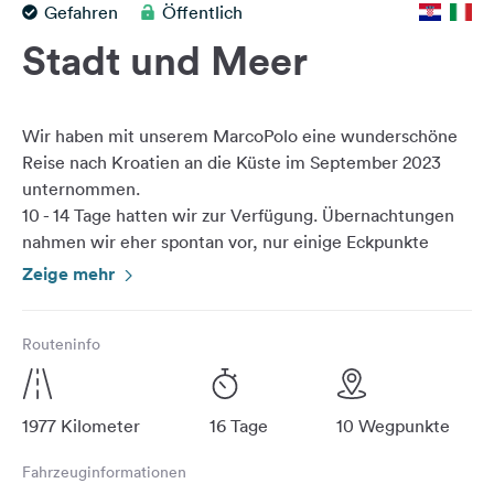
Gefahren
Öffentlich
Feedback
Stadt und Meer
Sprache:
Deutsch
Wir haben mit unserem MarcoPolo eine wunderschöne
Folge
Reise nach Kroatien an die Küste im September 2023
uns
unternommen.
auf
10 - 14 Tage hatten wir zur Verfügung. Übernachtungen
Social
nahmen wir eher spontan vor, nur einige Eckpunkte
Media
Zeige mehr
Facebook
Instagram
Routeninfo
1977 Kilometer
16 Tage
10 Wegpunkte
Fahrzeuginformationen